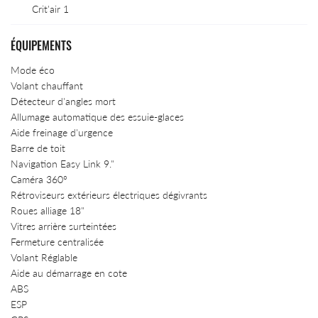
Crit'air 1
ÉQUIPEMENTS
Mode éco
Accueil
Volant chauffant
Détecteur d'angles mort
Atelier
Une questio
Allumage automatique des essuie-glaces
Aide freinage d'urgence
Services
Barre de toit
Navigation Easy Link 9."
icules Occasion
04 66 71 15 
Caméra 360°
Rétroviseurs extérieurs électriques dégivrants
Actualités
Roues alliage 18"
Vitres arrière surteintées
Avis
Fermeture centralisée
Contact
Volant Réglable
Aide au démarrage en cote
ABS
ESP