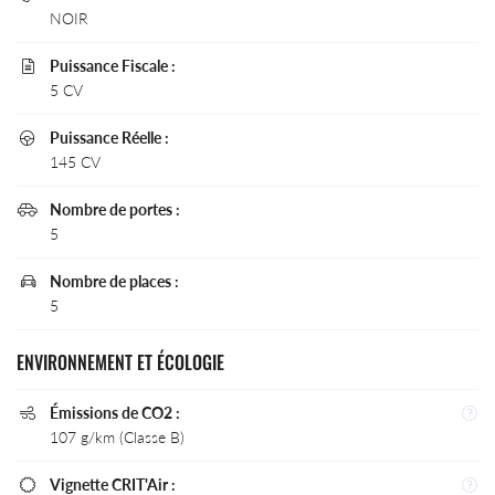
aujourd'hui 6
NOIR
vignettes
Puissance Fiscale :
Crit’Air pour

5 CV
les véhicules
particuliers :
Puissance Réelle :

145 CV
Nombre de portes :

5
Nombre de places :

5
ENVIRONNEMENT ET ÉCOLOGIE
Émissions de CO2 :

107 g/km (Classe B)
Vignette CRIT'Air :
