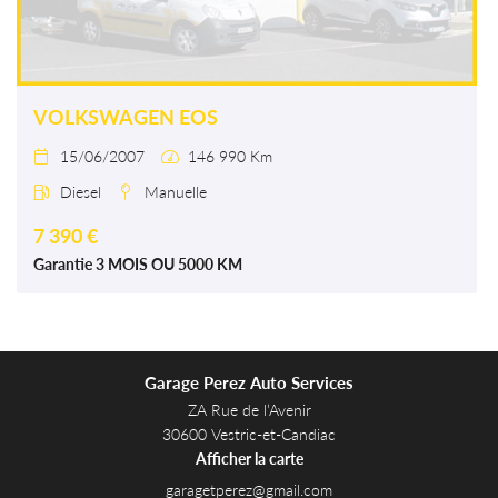
VOLKSWAGEN EOS
15/06/2007
146 990 Km


Diesel
Manuelle


7 390 €
Garantie 3 MOIS OU 5000 KM
Garage Perez Auto Services
ZA Rue de l’Avenir
30600 Vestric-et-Candiac
Afficher la carte