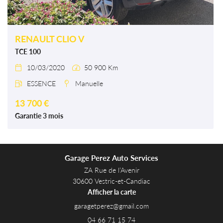
RENAULT CLIO V
TCE 100
10/03/2020
50 900 Km


ESSENCE
Manuelle


13 700 €
Garantie 3 mois
Garage Perez Auto Services
ZA Rue de l’Avenir
30600 Vestric-et-Candiac
Afficher la carte
04 66 71 15 74