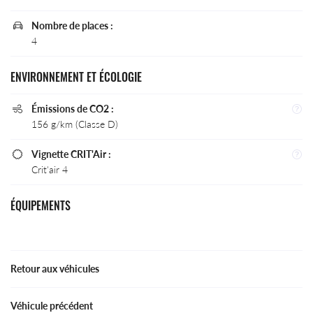
aujourd'hui 6
Nombre de places :

vignettes
4
Crit’Air pour
les véhicules
particuliers :
Accueil
ENVIRONNEMENT ET ÉCOLOGIE
Atelier
Une questio
Émissions de CO2 :

156 g/km (Classe D)
Services
Vignette CRIT'Air :

icules Occasion
04 66 71 15 
Crit'air 4
Actualités
ÉQUIPEMENTS
Avis
Contact
Retour aux véhicules
Véhicule précédent