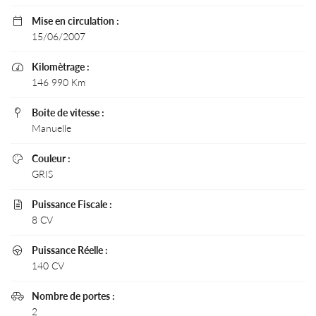
pollution,
lorsque le
Mise en circulation :

préfet
15/06/2007
autorise la
circulation
Kilomètrage :

différenciée.
146 990 Km
Découvrez
Boite de vitesse :

toutes les
Manuelle
informations
utiles sur le
Couleur :

site du
GRIS
ministère de la
Transition
Puissance Fiscale :

écologique et
8 CV
solidaire en
vous rendant
Puissance Réelle :

sur
140 CV
ecologique-
solidaire.gouv.fr
.
Nombre de portes :

2
Il existe