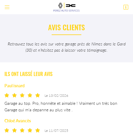


ZA Rue de l’Avenir
30600 Vestric-et-Candiac
AVIS CLIENTS
04 66 71 15 74
Retrouvez tous les avis sur votre garage près de Nîmes dans le Gard
(30) et n’hésitez pas à laisser votre témoignage.
ILS ONT LAISSÉ LEUR AVIS
Paul isnard
Adresse email de réception

Le 13/02/2026
Garage au top. Pro, honnête et aimable ! Vraiment un très bon
En cochant cette case, vous consentez à recevoir nos propositions commerciales à
l'adresse email indiqué ci-dessus. Vous pouvez vous désinscrire à tout moment en utilisant
Garage qui m'a depanne au plus vite .
le formulaire de désinscription
.
Chloé Avancès
INSCRIPTION
Le 11/07/2025