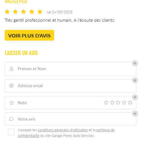
Accueil
Michel Prat
Le 24/03/2023
Atelier
Une questio
Très gentil professionnel et humain. A l'écoute des clients
Services
VOIR PLUS D'AVIS
icules Occasion
04 66 71 15 
Actualités
LAISSER UN AVIS
Avis
Prénom et Nom

Contact
Adresse email

Note

Votre avis

J'accepte les
conditions générales d'utilisation
et la
politique de
confidentialité
du site
Garage Perez Auto Services