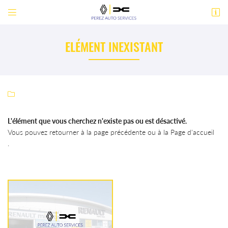


ZA Rue de l’Avenir
30600 Vestric-et-Candiac
ELÉMENT INEXISTANT
04 66 71 15 74

L'élément que vous cherchez n'existe pas ou est désactivé.
Vous pouvez
retourner à la page précédente
ou à la
Page d'accueil
.
Adresse email de réception

En cochant cette case, vous consentez à recevoir nos propositions commerciales à
l'adresse email indiqué ci-dessus. Vous pouvez vous désinscrire à tout moment en utilisant
le formulaire de désinscription
.
INSCRIPTION