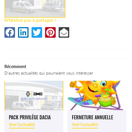
N'hésitez pas à partager !
Accueil
Récemment
Atelier
Une questio
D'autres actualités qui pourraient vous intéresser
Services
icules Occasion
04 66 71 15 
Actualités
PACK PRIVILÉGE DACIA
FERMETURE ANNUELLE
Avis
Voir l'actualité
Voir l'actualité
Contact